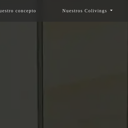
uestro concepto
Nuestros Colivings