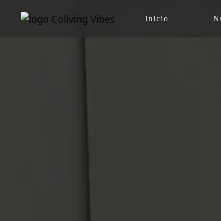
Inicio
N