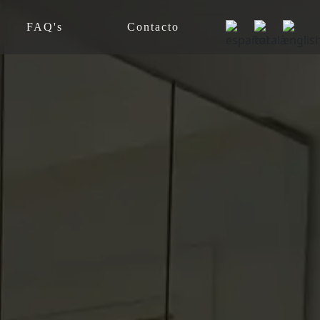
FAQ's
Contacto